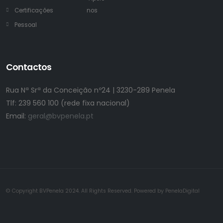
Certificações
nos
Pessoal
Contactos
Rua Nª Srª da Conceição nº24 | 3230-289 Penela
Tlf:
239 560 100 (rede fixa nacional)
Email:
geral@bvpenela.pt
© Copyright BVPenela 2024. All Rights Reserved. Powered by PenelaDigital